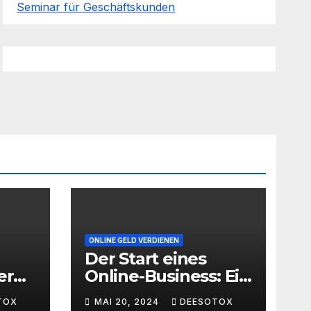
Seminar für Geschäftskunden
ONLINE GELD VERDIENEN
Der Start eines
er
Online-Business: Ein
Leitfaden für den
TOX
MAI 20, 2024
DEESOTOX
ache
erfolgreichen