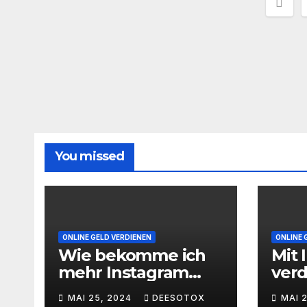
Sei
der
Beit
You missed
ONLINE GELD VERDIENEN
ONLINE 
Wie bekomme ich
Mit 
mehr Instagram
ver
Follower
geht
MAI 25, 2024
DEESOTOX
MAI 