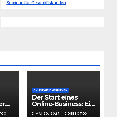
Seminar für Geschäftskunden
ONLINE GELD VERDIENEN
Der Start eines
er
Online-Business: Ein
Leitfaden für den
TOX
MAI 20, 2024
DEESOTOX
ache
erfolgreichen