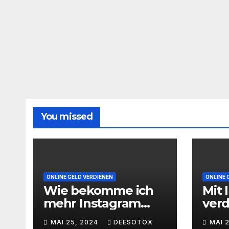
You missed
ONLINE GELD VERDIENEN
ONLINE 
Wie bekomme ich
Mit 
mehr Instagram
ver
Follower
geht
MAI 25, 2024
DEESOTOX
MAI 