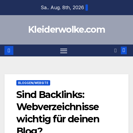
Zum
Sa.. Aug. 8th, 2026
Inhalt
springen
Kleiderwolke.com
BLOGGEN/WEBSITE
Sind Backlinks:
Webverzeichnisse
wichtig für deinen
Blog?