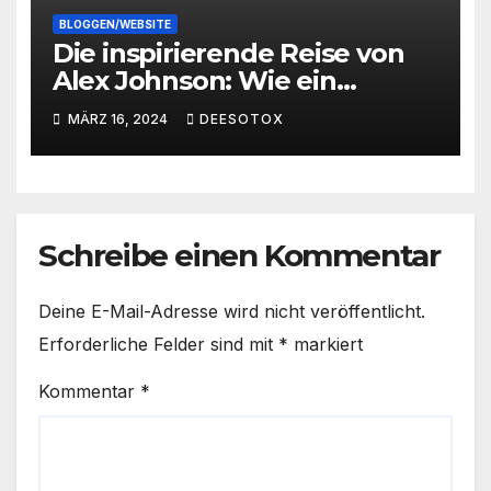
BLOGGEN/WEBSITE
Die inspirierende Reise von
Alex Johnson: Wie ein
Student zum bloggenden
MÄRZ 16, 2024
DEESOTOX
Millionär wurde
Schreibe einen Kommentar
Deine E-Mail-Adresse wird nicht veröffentlicht.
Erforderliche Felder sind mit
*
markiert
Kommentar
*