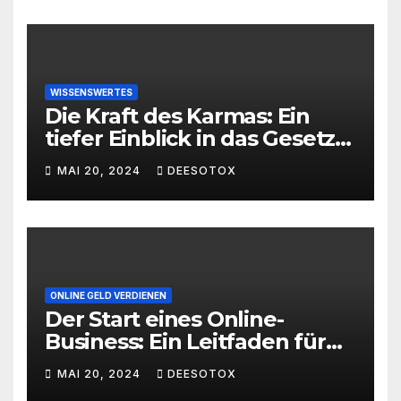
WISSENSWERTES
Die Kraft des Karmas: Ein
tiefer Einblick in das Gesetz
von Ursache und Wirkung
MAI 20, 2024
DEESOTOX
ONLINE GELD VERDIENEN
Der Start eines Online-
Business: Ein Leitfaden für
den erfolgreichen Einstieg
MAI 20, 2024
DEESOTOX