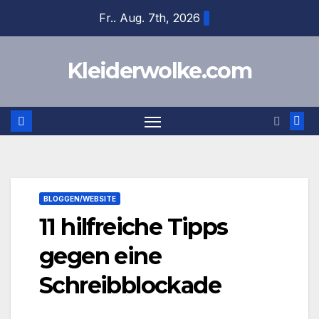
Zum
Fr.. Aug. 7th, 2026
Inhalt
springen
Kleiderwolke.com
BLOGGEN/WEBSITE
11 hilfreiche Tipps
gegen eine
Schreibblockade