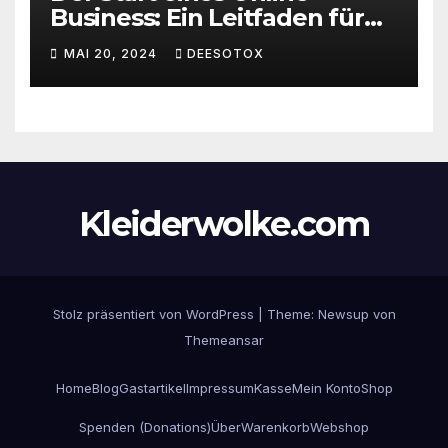
Business: Ein Leitfaden für
den erfolgreichen Einstieg
MAI 20, 2024
DEESOTOX
Kleiderwolke.com
Stolz präsentiert von WordPress
|
Theme:
Newsup
von
Themeansar
Home
Blog
Gastartikel
Impressum
Kasse
Mein Konto
Shop
Spenden (Donations)
Über
Warenkorb
Webshop