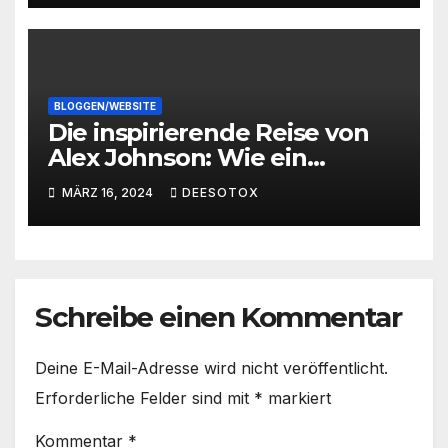
BLOGGEN/WEBSITE
Die inspirierende Reise von
Alex Johnson: Wie ein
Student zum bloggenden
MÄRZ 16, 2024
DEESOTOX
Millionär wurde
Schreibe einen Kommentar
Deine E-Mail-Adresse wird nicht veröffentlicht.
Erforderliche Felder sind mit
*
markiert
Kommentar
*