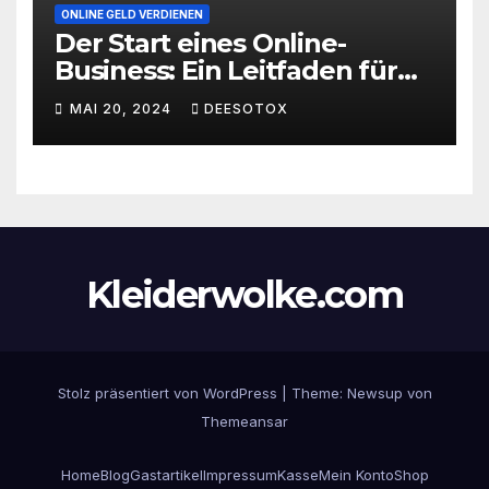
ONLINE GELD VERDIENEN
Der Start eines Online-
Business: Ein Leitfaden für
den erfolgreichen Einstieg
MAI 20, 2024
DEESOTOX
Kleiderwolke.com
Stolz präsentiert von WordPress
|
Theme:
Newsup
von
Themeansar
Home
Blog
Gastartikel
Impressum
Kasse
Mein Konto
Shop