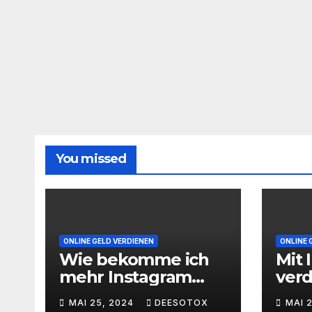
You missed
ONLINE GELD VERDIENEN
ONLINE 
Wie bekomme ich
Mit 
mehr Instagram
ver
Follower
geht
MAI 25, 2024
DEESOTOX
MAI 