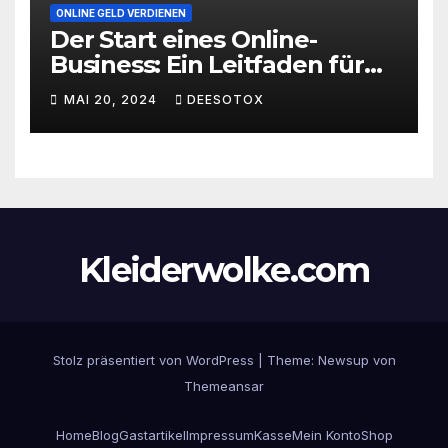
ONLINE GELD VERDIENEN
Der Start eines Online-
Business: Ein Leitfaden für
den erfolgreichen Einstieg
MAI 20, 2024
DEESOTOX
Kleiderwolke.com
Stolz präsentiert von WordPress
|
Theme:
Newsup
von
Themeansar
Home
Blog
Gastartikel
Impressum
Kasse
Mein Konto
Shop