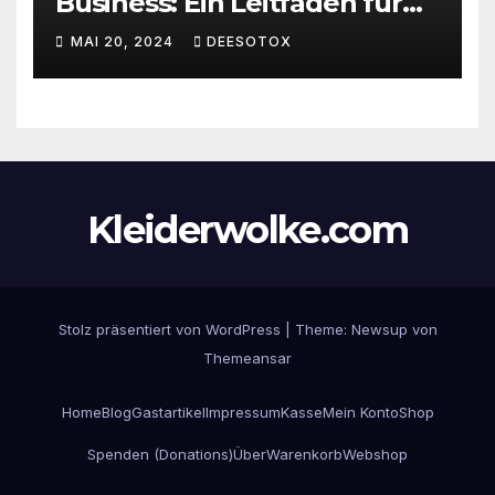
Business: Ein Leitfaden für
den erfolgreichen Einstieg
MAI 20, 2024
DEESOTOX
Kleiderwolke.com
Stolz präsentiert von WordPress
|
Theme:
Newsup
von
Themeansar
Home
Blog
Gastartikel
Impressum
Kasse
Mein Konto
Shop
Spenden (Donations)
Über
Warenkorb
Webshop