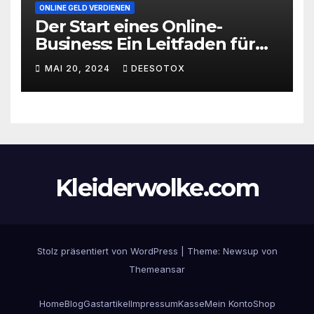
ONLINE GELD VERDIENEN
Der Start eines Online-
Business: Ein Leitfaden für
den erfolgreichen Einstieg
MAI 20, 2024
DEESOTOX
Kleiderwolke.com
Stolz präsentiert von WordPress
|
Theme:
Newsup
von
Themeansar
Home
Blog
Gastartikel
Impressum
Kasse
Mein Konto
Shop