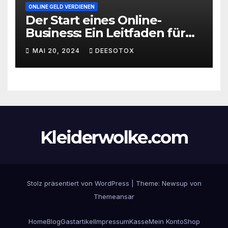
ONLINE GELD VERDIENEN
Der Start eines Online-
Business: Ein Leitfaden für
den erfolgreichen Einstieg
MAI 20, 2024
DEESOTOX
Kleiderwolke.com
Stolz präsentiert von WordPress
|
Theme:
Newsup
von
Themeansar
Home
Blog
Gastartikel
Impressum
Kasse
Mein Konto
Shop