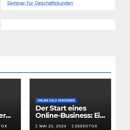
Seminar für Geschäftskunden
ONLINE GELD VERDIENEN
Der Start eines
er
Online-Business: Ein
Leitfaden für den
TOX
MAI 20, 2024
DEESOTOX
ache
erfolgreichen