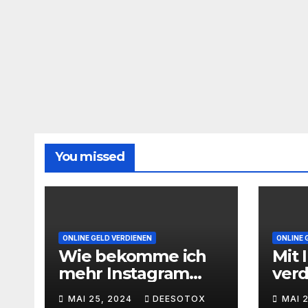
You missed
ONLINE GELD VERDIENEN
ONLINE 
Wie bekomme ich
Mit 
mehr Instagram
ver
Follower
geht
MAI 25, 2024
DEESOTOX
MAI 