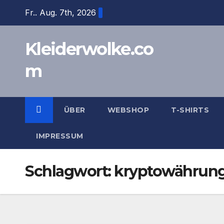
Zum
Fr.. Aug. 7th, 2026
Inhalt
springen
Kleiderwolke.co
m
ÜBER
WEBSHOP
T-SHIRTS
IMPRESSUM
Schlagwort:
kryptowährun