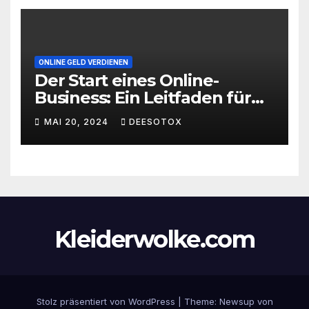
ONLINE GELD VERDIENEN
Der Start eines Online-
Business: Ein Leitfaden für
den erfolgreichen Einstieg
MAI 20, 2024
DEESOTOX
Kleiderwolke.com
Stolz präsentiert von WordPress
|
Theme:
Newsup
von