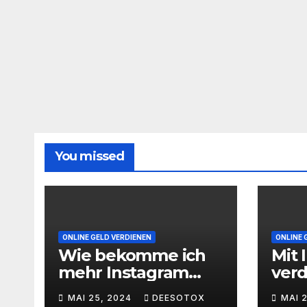
You missed
ONLINE GELD VERDIENEN
ONLINE 
Wie bekomme ich
Mit 
mehr Instagram
ver
Follower
geht
MAI 25, 2024
DEESOTOX
MAI 