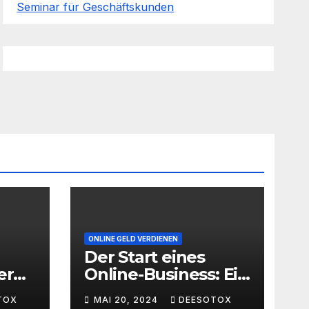
Seminar für Geschäftskunden
ONLINE GELD VERDIENEN
Der Start eines
er
Online-Business: Ein
Leitfaden für den
TOX
MAI 20, 2024
DEESOTOX
ache
erfolgreichen