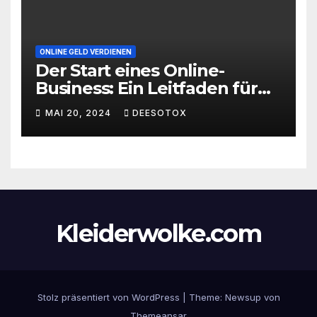
ONLINE GELD VERDIENEN
Der Start eines Online-
Business: Ein Leitfaden für
den erfolgreichen Einstieg
MAI 20, 2024
DEESOTOX
Kleiderwolke.com
Stolz präsentiert von WordPress
|
Theme:
Newsup
von
Themeansar