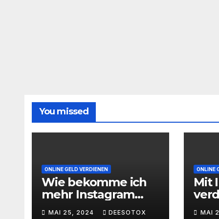
You missed
ONLINE GELD VERDIENEN
ONLINE 
Wie bekomme ich
Mit 
mehr Instagram
ver
Follower
geht
MAI 25, 2024
DEESOTOX
MAI 