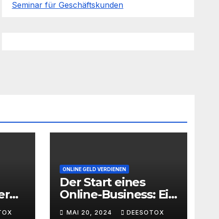
Seminar für Geschäftskunden
ONLINE GELD VERDIENEN
Der Start eines
er
Online-Business: Ein
Leitfaden für den
TOX
MAI 20, 2024
DEESOTOX
ache
erfolgreichen