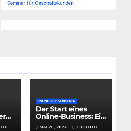
Seminar für Geschäftskunden
ONLINE GELD VERDIENEN
Der Start eines
er
Online-Business: Ein
Leitfaden für den
TOX
MAI 20, 2024
DEESOTOX
ache
erfolgreichen