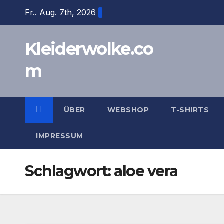
Zum
Fr.. Aug. 7th, 2026
Inhalt
springen
Kleiderwolke.co
m
ÜBER
WEBSHOP
T-SHIRTS
IMPRESSUM
Schlagwort:
aloe vera