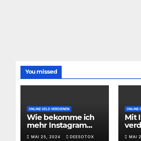
You missed
ONLINE GELD VERDIENEN
ONLINE 
Wie bekomme ich
Mit 
mehr Instagram
ver
Follower
geht
MAI 25, 2024
DEESOTOX
MAI 