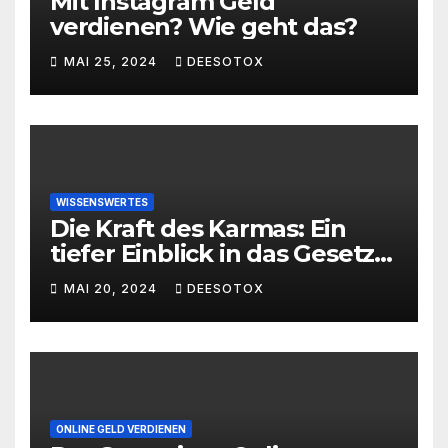
Mit Instagram Geld
verdienen? Wie geht das?
MAI 25, 2024
DEESOTOX
WISSENSWERTES
Die Kraft des Karmas: Ein
tiefer Einblick in das Gesetz
von Ursache und Wirkung
MAI 20, 2024
DEESOTOX
ONLINE GELD VERDIENEN