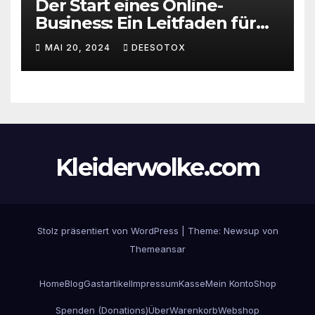
Der Start eines Online-
Business: Ein Leitfaden für
den erfolgreichen Einstieg
MAI 20, 2024
DEESOTOX
Kleiderwolke.com
Stolz präsentiert von WordPress
|
Theme:
Newsup
von
Themeansar
Home
Blog
Gastartikel
Impressum
Kasse
Mein Konto
Shop
Spenden (Donations)
Über
Warenkorb
Webshop