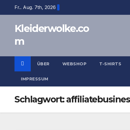
Zum
Fr.. Aug. 7th, 2026
Inhalt
springen
Kleiderwolke.co
m
ÜBER
WEBSHOP
T-SHIRTS
IMPRESSUM
Schlagwort:
affiliatebusine