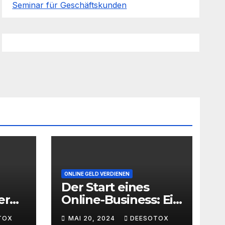
Seminar für Geschäftskunden
ONLINE GELD VERDIENEN
Der Start eines
er
Online-Business: Ein
Leitfaden für den
TOX
MAI 20, 2024
DEESOTOX
ache
erfolgreichen