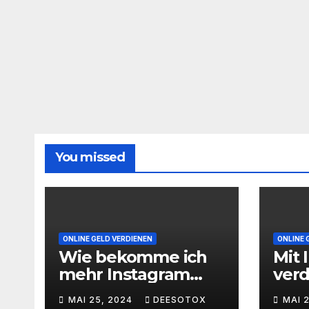
You missed
ONLINE GELD VERDIENEN
ONLINE 
Wie bekomme ich
Mit 
mehr Instagram
ver
Follower
geht
MAI 25, 2024
DEESOTOX
MAI 