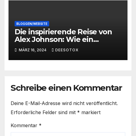
BLOGGEN/WEBSITE
Die inspirierende Reise von
Alex Johnson: Wie ein
Student zum bloggenden
MÄRZ 16, 2024
DEESOTOX
Millionär wurde
Schreibe einen Kommentar
Deine E-Mail-Adresse wird nicht veröffentlicht.
Erforderliche Felder sind mit
*
markiert
Kommentar
*