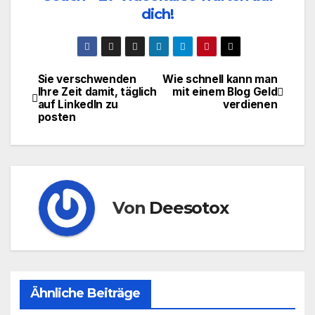
dich!
Sie verschwenden
Wie schnell kann man
Beitragsnavigation
Ihre Zeit damit, täglich
mit einem Blog Geld
auf LinkedIn zu
verdienen
posten
Von
Deesotox
Ähnliche Beiträge