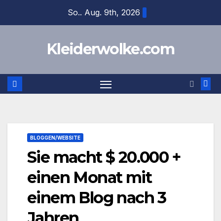
Zum
So.. Aug. 9th, 2026
Inhalt
springen
Kleiderwolke.com
BLOGGEN/WEBSITE
Sie macht $ 20.000 +
einen Monat mit
einem Blog nach 3
Jahren