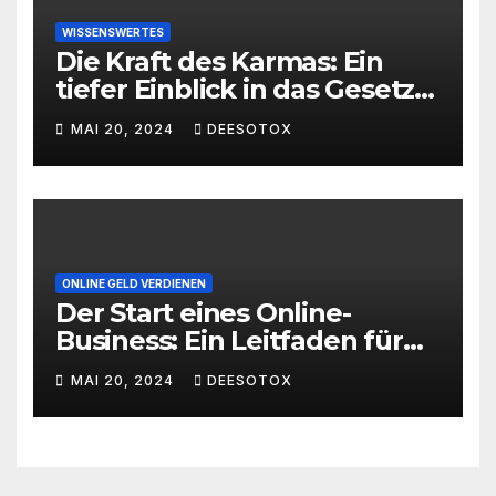
WISSENSWERTES
Die Kraft des Karmas: Ein
tiefer Einblick in das Gesetz
von Ursache und Wirkung
MAI 20, 2024
DEESOTOX
ONLINE GELD VERDIENEN
Der Start eines Online-
Business: Ein Leitfaden für
den erfolgreichen Einstieg
MAI 20, 2024
DEESOTOX