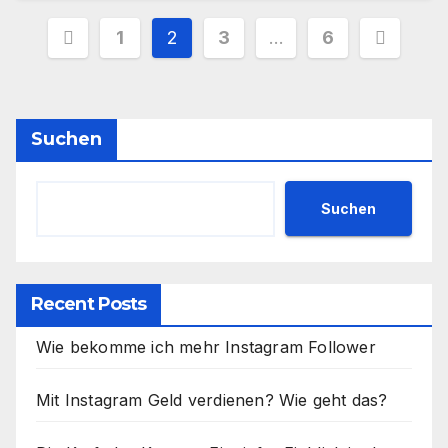
Seitennummerierung
1
2
3
…
6
der
Beiträge
Suchen
Suchen
Recent Posts
Wie bekomme ich mehr Instagram Follower
Mit Instagram Geld verdienen? Wie geht das?